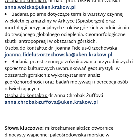
Osoba do kontaktu:
dr hab., prof. UKEN Anna Wolska
anna.wolska@uken.krakow.pl
Badania polarne dotyczące termiki warstwy czynnej
wieloletniej zmarzliny w Arktyce (Spitsbergen) oraz
morfologii peryglacjalnych stoków górskich w odniesieniu
do trwającego globalnego ocieplenia. Geomorfologiczne
skutki antropopresji w obszarach górskich.
Osoba do kontaktu:
dr Joanna Fidelus-Orzechowska
joanna.fidelus-orzechowska@uken.krakow.pl
Badania przestrzennego zróżnicowania przyrodniczych i
społeczno-kulturowych uwarunkowań geoturystyki w
obszarach górskich z wykorzystaniem analiz
georóżnorodności oraz badań motywacji i percepcji osób
odwiedzających.
Osoba do kontaktu:
dr Anna Chrobak-Žuffová
anna.chrobak-zuffova@uken.krakow.pl
Słowa kluczowe:
mikroskamieniałości; otwornice;
dinocysty wapienne; paleośrodowiska morskie w