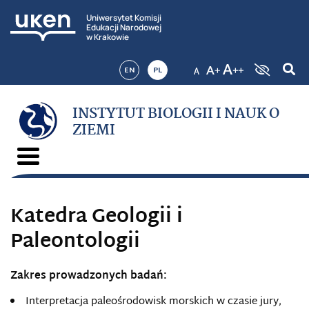
Uniwersytet Komisji
Edukacji Narodowej
w Krakowie
EN
PL
INSTYTUT BIOLOGII I NAUK O
ZIEMI
Katedra Geologii i
Paleontologii
Zakres prowadzonych badań:
Interpretacja paleośrodowisk morskich w czasie jury,