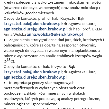
kredy i paleogenu z wykorzystaniem mikroskamieniałości
(otwornic i dinocyst wapiennych) oraz analiz mikrofacji i
wskaźników geochemicznych.
Osoby do kontaktu:
prof. dr hab. Krzysztof Bąk
krzysztof.bak@uken.krakow.pl
; dr Agnieszka Ciurej
agnieszka.ciurej@uken.krakow.pl
; dr hab., prof. UKEN
Anna Wolska
anna.wolska@uken.krakow.pl
Zagadnienia stratygraficzne skał jurajskich, kredowych i
paleogeńskich, które są oparte na zespołach otwornic,
wapiennych dinocystach i wapiennym nanoplanktonie, a
także z wykorzystaniem analiz stabilnych izotopów węgla
13
(δ
C).
Osoby do kontaktu:
dr hab. Krzysztof Bąk
krzysztof.bak@uken.krakow.pl
; dr Agnieszka Ciurej
agnieszka.ciurej@uken.krakow.pl
Interpretacja genezy skał magmowych i
metamorficznych w wybranych obszarach oraz
pochodzenia składników mineralnych w skałach
osadowych, których podstawą są analizy petrograficzne,
mineralogiczne i geochemiczne.