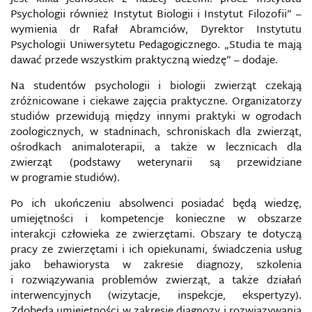
Psychologii również Instytut Biologii i Instytut Filozofii” –
wymienia dr Rafał Abramciów, Dyrektor Instytutu
Psychologii Uniwersytetu Pedagogicznego. „Studia te mają
dawać przede wszystkim praktyczną wiedzę” – dodaje.
Na studentów psychologii i biologii zwierząt czekają
zróżnicowane i ciekawe zajęcia praktyczne. Organizatorzy
studiów przewidują między innymi praktyki w ogrodach
zoologicznych, w stadninach, schroniskach dla zwierząt,
ośrodkach animaloterapii, a także w lecznicach dla
zwierząt (podstawy weterynarii są przewidziane
w programie studiów).
Po ich ukończeniu absolwenci posiadać będą wiedzę,
umiejętności i kompetencje konieczne w obszarze
interakcji człowieka ze zwierzętami. Obszary te dotyczą
pracy ze zwierzętami i ich opiekunami, świadczenia usług
jako behawiorysta w zakresie diagnozy, szkolenia
i rozwiązywania problemów zwierząt, a także działań
interwencyjnych (wizytacje, inspekcje, ekspertyzy).
Zdobędą umiejętności w zakresie diagnozy i rozwiązywania