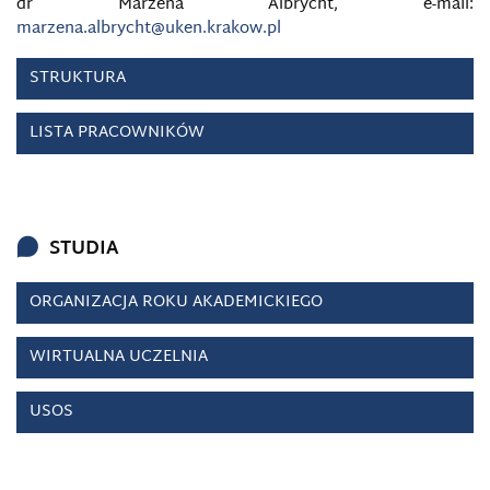
dr Marzena Albrycht, e-mail:
marzena.albrycht@uken.krakow.pl
STRUKTURA
LISTA PRACOWNIKÓW
STUDIA
ORGANIZACJA ROKU AKADEMICKIEGO
WIRTUALNA UCZELNIA
USOS