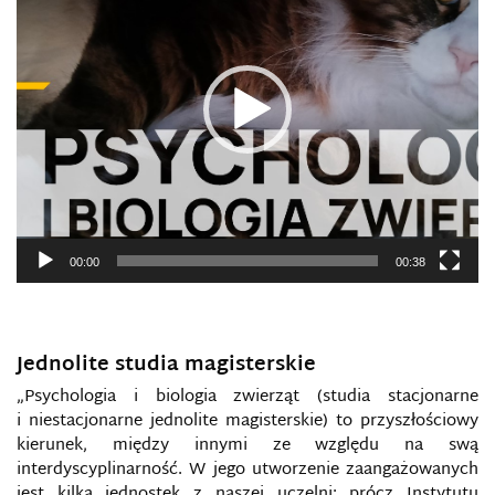
00:00
00:38
y5jyjwy5j.
.
Jednolite studia magisterskie
„Psychologia i biologia zwierząt (studia stacjonarne
i niestacjonarne jednolite magisterskie) to przyszłościowy
kierunek, między innymi ze względu na swą
interdyscyplinarność. W jego utworzenie zaangażowanych
jest kilka jednostek z naszej uczelni: prócz Instytutu