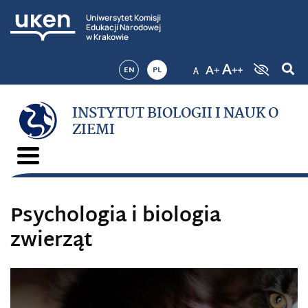
Uniwersytet Komisji
Edukacji Narodowej
w Krakowie
EN
PL
INSTYTUT BIOLOGII I NAUK O
ZIEMI
Psychologia i biologia
zwierząt
Odtwarzacz
video