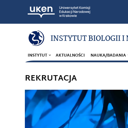
Uniwersytet Komisji
Edukacji Narodowej
w Krakowie
INSTYTUT BIOLOGII I
INSTYTUT
AKTUALNOŚCI
NAUKA/BADANIA
REKRUTACJA
Odtwarzacz
video