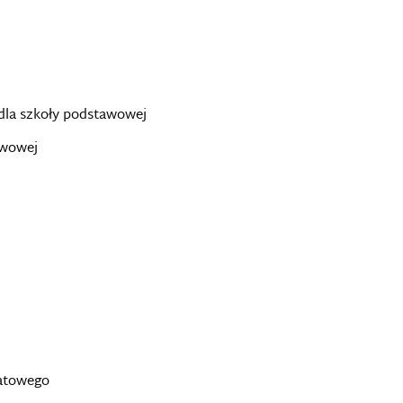
dla szkoły podstawowej
awowej
iatowego