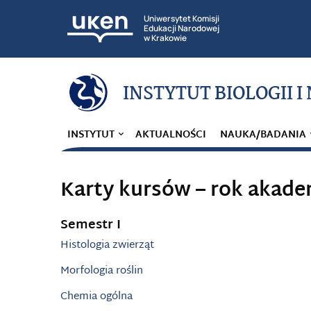
Uniwersytet Komisji
Edukacji Narodowej
w Krakowie
INSTYTUT BIOLOGII I
INSTYTUT
AKTUALNOŚCI
NAUKA/BADANIA
Karty kursów – rok akade
Semestr I
Histologia zwierząt
Morfologia roślin
Chemia ogólna