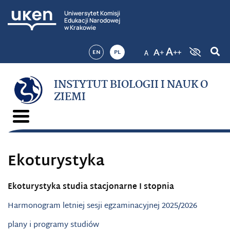
Uniwersytet Komisji
Edukacji Narodowej
w Krakowie
EN
PL
INSTYTUT BIOLOGII I NAUK O
ZIEMI
Ekoturystyka
Ekoturystyka studia stacjonarne I stopnia
Harmonogram letniej
sesji
egzaminacyjnej 2025/2026
plany i programy studiów