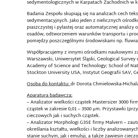
sedymentologicznych w Karpatach Zachodnich w kr
Badania Zespołu skupiają się na analizach cech t
sedymentacyjnych. Jako jeden z nielicznych ośrodkó
piaszczystej i pylastej oraz automatycznej analizy
osadów, odtworzeniem warunków transportu i proce
pomiędzy poszczególnymi środowiskami np. fluwial
Współpracujemy z innymi ośrodkami naukowymi zaró
Warszawski, Uniwersytet Śląski, Geological Survey o
Academy of Science and Technology; School of Na
Stockton University USA, Instytut Geografii SAV, G
Osoba do kontaktu:
dr Dorota Chmielowska-Micha
Aparatura badawcza:
– Analizator wielkości cząstek Mastersizer 3000 fi
cząstek w zakresie 0,01 – 3500 µm. Przystawki (prz
cieczowych jak i suchych cząstek.
– Analizator Morphologi G3SE firmy Malvern – zau
określania kształtu, wielkości i liczby analizowan
stanie suchym, jak i emulsji, a także zawiesin ciecz