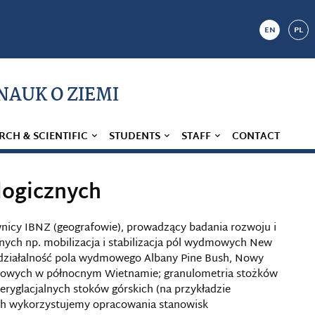
EN
PL
 NAUK O ZIEMI
RCH & SCIENTIFIC
STUDENTS
STAFF
CONTACT
logicznych
icy IBNZ (geografowie), prowadzący badania rozwoju i
nych np. mobilizacja i stabilizacja pól wydmowych New
 działalność pola wydmowego Albany Pine Bush, Nowy
sowych w północnym Wietnamie; granulometria stożków
ryglacjalnych stoków górskich (na przykładzie
ach wykorzystujemy opracowania stanowisk