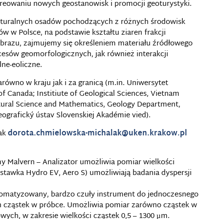
eowaniu nowych geostanowisk i promocji geoturystyki.
eksturalnych osadów pochodzących z różnych środowisk
w w Polsce, na podstawie kształtu ziaren frakcji
 obrazu, zajmujemy się określeniem materiału źródłowego
sów geomorfologicznych, jak również interakcji
ne-eoliczne.
wno w kraju jak i za granicą (m.in. Uniwersytet
f Canada; Institiute of Geological Sciences, Vietnam
tural Science and Mathematics, Geology Department,
eografický ústav Slovenskiej Akadémie vied).
lak
dorota.chmielowska-michalak@uken.krakow.pl
rmy Malvern – Analizator umożliwia pomiar wielkości
ystawka Hydro EV, Aero S) umożliwiają badania dyspersji
tomatyzowany, bardzo czuły instrument do jednoczesnego
ych cząstek w próbce. Umożliwia pomiar zarówno cząstek w
owych, w zakresie wielkości cząstek 0,5 – 1300 µm.