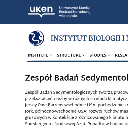
Uniwersytet Komisji
Edukacji Narodowej
w Krakowie
INSTYTUT BIOLOGII I
INSTITUTE
STRUCTURE
STUDIES
RESEA
Zespół Badań Sedymento
Zespół Badań Sedymentologicznych tworzą pracown
przekształceń rzeźby w różnych strefach klimatycz
Jersey Pine Barrens wschodnie USA; pochodzenie i
Jork, północno-wschodnie USA; rozwój ruchów ma
gruzowych w kontekście zróżnicowanego klimatu pe
Spitsbergenu i środkowej Azji). Ponadto w badani